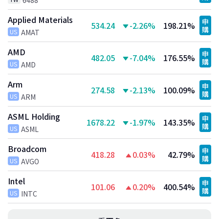
6488
Applied Materials
申
534.24
-2.26%
198.21%
購
US
AMAT
AMD
申
482.05
-7.04%
176.55%
購
US
AMD
Arm
申
274.58
-2.13%
100.09%
購
US
ARM
ASML Holding
申
1678.22
-1.97%
143.35%
購
US
ASML
Broadcom
申
418.28
0.03%
42.79%
購
US
AVGO
Intel
申
101.06
0.20%
400.54%
購
US
INTC