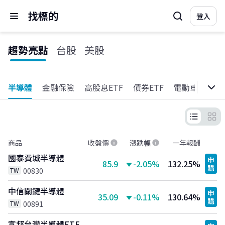
找標的
登入
趨勢亮點
台股
美股
半導體
金融保險
高股息ETF
債券ETF
電動車
醫療
商品
收盤價
漲跌幅
一年報酬
國泰費城半導體
申
85.9
-2.05%
132.25%
購
TW
00830
中信關鍵半導體
申
35.09
-0.11%
130.64%
購
TW
00891
富邦台灣半導體ETF